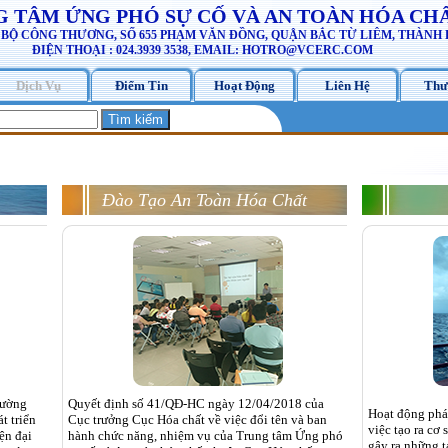
 TÂM ỨNG PHÓ SỰ CỐ VÀ AN TOÀN HÓA CH
À BỘ CÔNG THƯƠNG, SỐ 655 PHẠM VĂN ĐỒNG, QUẬN BẮC TỪ LIÊM, THÀNH 
ĐIỆN THOẠI : 024.3939 3538, EMAIL: HOTRO@VCERC.COM
Dịch Vụ
Điểm Tin
Hoạt Động
Liên Hệ
Thư
Đào Tạo An Toàn Hóa Chất
hường
Quyết định số 41/QĐ-HC ngày 12/04/2018 của
Hoạt động phát
t triển
Cục trưởng Cục Hóa chất về việc đổi tên và ban
việc tạo ra cơ 
ện đại
hành chức năng, nhiệm vụ của Trung tâm Ứng phó
gây ra những t