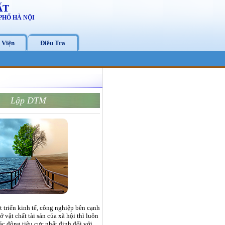
ẤT
PHỐ HÀ NỘI
 Viện
Điều Tra
Lập DTM
 triển kinh tế, công nghiệp bên cạnh
sở vật chất tài sản của xã hội thì luôn
ác động tiêu cực nhất định đối với