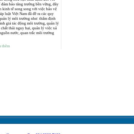
ể đảm bảo tăng trưởng bền vững, đây
n kinh tế song song với việc bảo vệ
áp luật Việt Nam đã đề ra các quy
quản lý môi trường như: thẩm định
nh giá tác động môi trường, quản lý
 chất thải nguy hại, quản lý việc xả
nguồn nước, quan trắc môi trường
 thêm