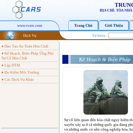
TRUNG
ĐỊA CHỈ: TÒA NH
www.vcerc.com
Trang Chủ
Giới Thiệu
Dịch Vụ
Từ khóa :
♦ Đào Tạo An Toàn Hóa Chất
♦ Kế Hoạch, Biện Pháp Ứng Phó
Sự Cố Hóa Chất
Kế Hoạch & Biện Pháp
♦ Lập DTM
♦ Đo Kiểm Môi Trường
♦ Các Dịch Vụ Khác
Sự cố liên quan đến hóa chất nguy hiểm t
xuyên xảy ra ở cả những quốc gia đang phá
và những nước có nền công nghiệp hóa, hi