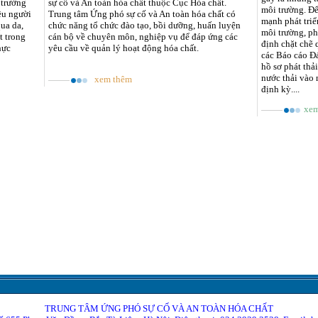
 trường
sự cố và An toàn hóa chất thuộc Cục Hóa chất.
môi trường. Đ
ều người
Trung tâm Ứng phó sự cố và An toàn hóa chất có
mạnh phát triể
qua da,
chức năng tổ chức đào tạo, bồi dưỡng, huấn luyện
môi trường, ph
t trong
cán bộ về chuyên môn, nghiệp vụ để đáp ứng các
định chặt chẽ 
hực
yêu cầu về quản lý hoạt động hóa chất.
các Báo cáo Đá
hồ sơ phát thải
nước thải vào 
xem thêm
định kỳ....
xem
TRUNG TÂM ỨNG PHÓ SỰ CỐ VÀ AN TOÀN HÓA CHẤT