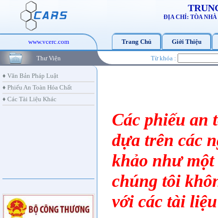
TRUNG
ĐỊA CHỈ: TÒA NH
www.vcerc.com
Trang Chủ
Giới Thiệu
Thư Viện
Từ khóa :
♦ Văn Bản Pháp Luật
♦ Phiếu An Toàn Hóa Chất
♦ Các Tài Liệu Khác
Các phiếu an 
dựa trên các n
khảo như một 
chúng tôi khôn
với các tài liệ